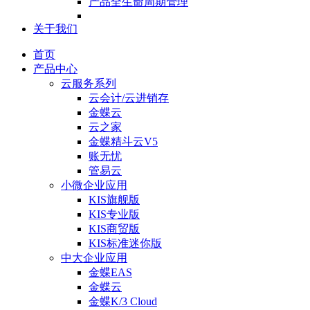
产品全生命周期管理
关于我们
首页
产品中心
云服务系列
云会计/云进销存
金蝶云
云之家
金蝶精斗云V5
账无忧
管易云
小微企业应用
KIS旗舰版
KIS专业版
KIS商贸版
KIS标准迷你版
中大企业应用
金蝶EAS
金蝶云
金蝶K/3 Cloud