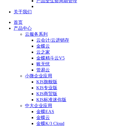
产品全生命周期管理
关于我们
首页
产品中心
云服务系列
云会计/云进销存
金蝶云
云之家
金蝶精斗云V5
账无忧
管易云
小微企业应用
KIS旗舰版
KIS专业版
KIS商贸版
KIS标准迷你版
中大企业应用
金蝶EAS
金蝶云
金蝶K/3 Cloud