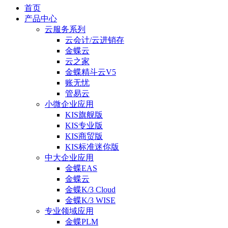
首页
产品中心
云服务系列
云会计/云进销存
金蝶云
云之家
金蝶精斗云V5
账无忧
管易云
小微企业应用
KIS旗舰版
KIS专业版
KIS商贸版
KIS标准迷你版
中大企业应用
金蝶EAS
金蝶云
金蝶K/3 Cloud
金蝶K/3 WISE
专业领域应用
金蝶PLM