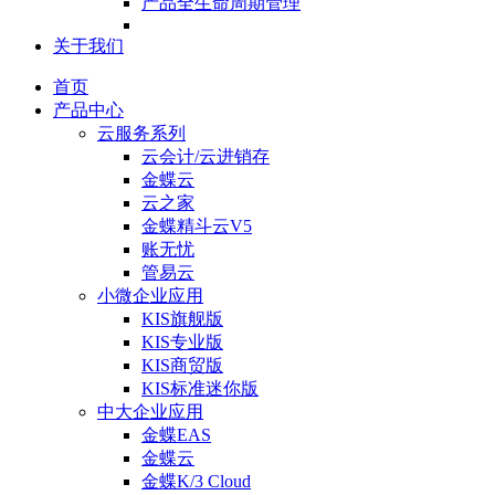
产品全生命周期管理
关于我们
首页
产品中心
云服务系列
云会计/云进销存
金蝶云
云之家
金蝶精斗云V5
账无忧
管易云
小微企业应用
KIS旗舰版
KIS专业版
KIS商贸版
KIS标准迷你版
中大企业应用
金蝶EAS
金蝶云
金蝶K/3 Cloud