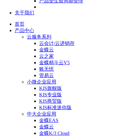
产品全生命周期管理
关于我们
首页
产品中心
云服务系列
云会计/云进销存
金蝶云
云之家
金蝶精斗云V5
账无忧
管易云
小微企业应用
KIS旗舰版
KIS专业版
KIS商贸版
KIS标准迷你版
中大企业应用
金蝶EAS
金蝶云
金蝶K/3 Cloud