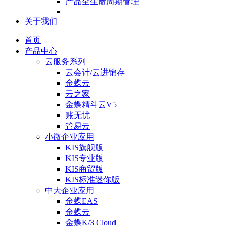
产品全生命周期管理
关于我们
首页
产品中心
云服务系列
云会计/云进销存
金蝶云
云之家
金蝶精斗云V5
账无忧
管易云
小微企业应用
KIS旗舰版
KIS专业版
KIS商贸版
KIS标准迷你版
中大企业应用
金蝶EAS
金蝶云
金蝶K/3 Cloud