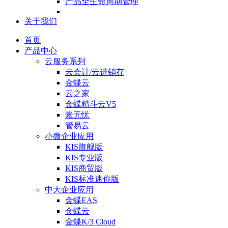
产品全生命周期管理
关于我们
首页
产品中心
云服务系列
云会计/云进销存
金蝶云
云之家
金蝶精斗云V5
账无忧
管易云
小微企业应用
KIS旗舰版
KIS专业版
KIS商贸版
KIS标准迷你版
中大企业应用
金蝶EAS
金蝶云
金蝶K/3 Cloud